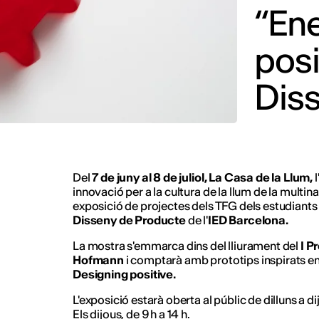
“Ene
posi
Dis
Del
7 de juny al 8 de juliol, La Casa de la Llum,
innovació per a la cultura de la llum de la multin
exposició de projectes dels TFG dels estudiants
Disseny de Producte
de
l'
IED Barcelona.
La mostra s'emmarca dins del lliurament del
I P
Hofmann
i comptarà amb prototips inspirats en 
Designing positive.
L'exposició estarà oberta al públic de dilluns a dij
Els dijous, de 9 h a 14 h.