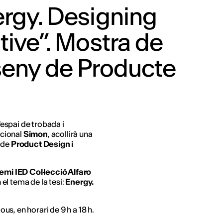
rgy. Designing
tive”. Mostra de
seny de Producte
l'espai de trobada i
acional
Simon
, acollirà una
 de
Product Design i
remi IED Col·lecció Alfaro
el tema de la tesi:
Energy.
ous, en horari de 9 h a 18 h.