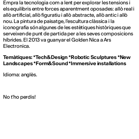
Empra la tecnologia com a lent per explorar les tensions i
els equilibris entre forces aparentment oposades: allò real i
allò artificial, allò figuratiu i allò abstracte, allò antic i allò
nou. La pintura de paisatge, l'escultura clàssica i la
iconografia són algunes de les estètiques històriques que
serveixen de punt de partida per a les seves composicions
híbrides. El 2013 va guanyar el Golden Nica a Ars
Electronica.
Temàtiques: *Tech&Design *Robotic Sculptures *New
Landscapes *Form&Sound *Immersive installations
Idioma: anglès.
No t'ho perdis!