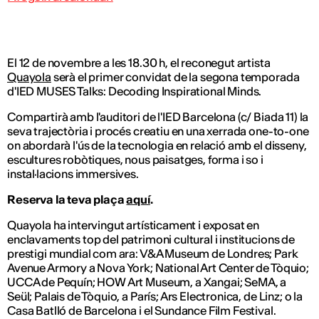
El 12 de novembre a les 18.30 h, el reconegut artista
Quayola
serà el primer convidat de la segona temporada
d'IED MUSES Talks: Decoding Inspirational Minds.
Compartirà amb l'auditori de l'IED Barcelona (c/ Biada 11) la
seva trajectòria i procés creatiu en una xerrada one-to-one
on abordarà l'ús de la tecnologia en relació amb el disseny,
escultures robòtiques, nous paisatges, forma i so i
instal·lacions immersives.
Reserva la teva plaça
aquí
.
Quayola ha intervingut artísticament i exposat en
enclavaments top del patrimoni cultural i institucions de
prestigi mundial com ara: V&A Museum de Londres; Park
Avenue Armory a Nova York; National Art Center de Tòquio;
UCCA de Pequín; HOW Art Museum, a Xangai; SeMA, a
Seül; Palais de Tòquio, a París; Ars Electronica, de Linz; o la
Casa Batlló de Barcelona i el Sundance Film Festival.