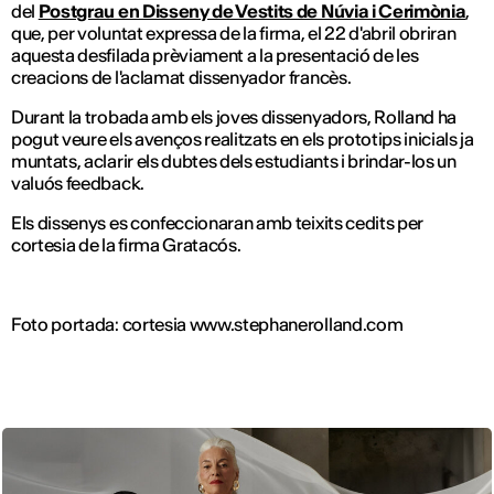
del
Postgrau en Disseny de Vestits de Núvia i Cerimònia
,
que, per voluntat expressa de la firma, el 22 d'abril obriran
aquesta desfilada prèviament a la presentació de les
creacions de l'aclamat dissenyador francès.
Durant la trobada amb els joves dissenyadors, Rolland ha
pogut veure els avenços realitzats en els prototips inicials ja
muntats, aclarir els dubtes dels estudiants i brindar-los un
valuós feedback.
Els dissenys es confeccionaran amb teixits cedits per
cortesia de la firma Gratacós.
Foto portada: cortesia www.stephanerolland.com