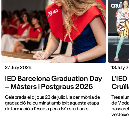
27 July 2026
13 July 
IED Barcelona Graduation Day
L’IED
– Màsters i Postgraus 2026
Cruïl
Celebrada el dijous 23 de juliol, la cerimònia de
Tres alu
graduació ha culminat amb èxit aquesta etapa
de Moda 
de formació a l'escola per a 67 estudiants.
passarel
vesteixe