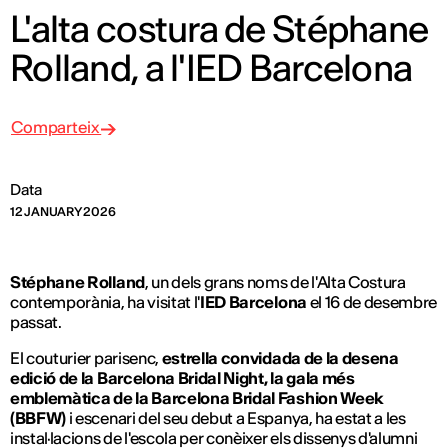
L'alta costura de Stéphane
Rolland, a l'IED Barcelona
Comparteix
Data
12 JANUARY 2026
Stéphane Rolland
, un dels grans noms de l'Alta Costura
contemporània, ha visitat l'
IED Barcelona
el 16 de desembre
passat.
El couturier parisenc,
estrella convidada de la desena
edició de la Barcelona Bridal Night, la gala més
emblemàtica de la Barcelona Bridal Fashion Week
(BBFW)
i escenari del seu debut a Espanya, ha estat a les
instal·lacions de l'escola per conèixer els dissenys d'alumni