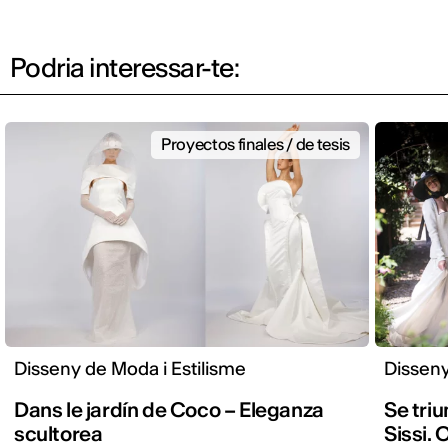
Podria interessar-te:
Proyectos finales / de tesis
Disseny de Moda i Estilisme
Disseny
Dans le jardín de Coco – Eleganza
Se triu
scultorea
Sissi. O