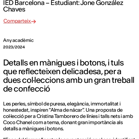
IED Barcelona – Estudiant: Jone González
Chaves
Comparteix
Any acadèmic
2023/2024
Detalls en mànigues i botons, i tuls
que reflecteixen delicadesa, per a
dues col·leccions amb un gran treball
de confecció
Les perles, símbol de puresa, elegància, immortalitat i
honestedat, inspiren “Alma de nácar”. Una proposta de
col·lecció per a Cristina Tamborero de línies i talls nets i amb
Coco Chanel com a tema, donant gran importància als
detalls a mànigues i botons.