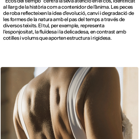
“Ecos del tiempo” centra la seva atenció en el cos, identificat
al llarg de la història com a contenidor de l'ànima. Les peces
de roba reflecteixen la idea d'evolució, canvi i degradació de
les formes de la natura amb el pas del temps a través de
diversos teixits. El tul, per exemple, representa
l’esponjositat, la fluïdesa i la delicadesa, en contrast amb
cotilles i volums que aporten estructura i rigidesa.