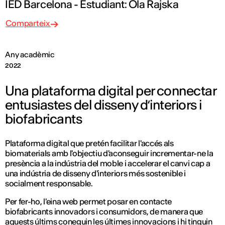
IED Barcelona - Estudiant: Ola Rajska
Comparteix
Any acadèmic
2022
Una plataforma digital per connectar
entusiastes del disseny dʻinteriors i
biofabricants
Plataforma digital que pretén facilitar l'accés als
biomaterials amb l'objectiu d'aconseguir incrementar-ne la
presència a la indústria del moble i accelerar el canvi cap a
una indústria de disseny d'interiors més sostenible i
socialment responsable.
Per fer-ho, l'eina web permet posar en contacte
biofabricants innovadors i consumidors, de manera que
aquests últims coneguin les últimes innovacions i hi tinguin