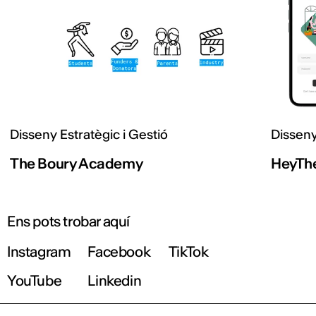
Disseny Estratègic i Gestió
Disseny
The Boury Academy
HeyTh
Ens pots trobar aquí
Instagram
Facebook
TikTok
YouTube
Linkedin