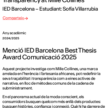
IED Barcelona – Estudiant: Sofía Villarrubia
Comparteix
Any acadèmic
2024/2025
Menció IED Barcelona Best Thesis
Award Comunicació 2025
Aquest projecte investiga com Mille Collines, una marca
arrelada en l'herència i l'artesania africanes, pot redefinir la
seva traçabilitat i transparència com a eines actives de
narrativa, en lloc de mètodes comuns de la cadena de
subministrament.
En el panorama actual de la moda conscient, els
consumidors busquen quelcom més enllà dels productes:
busquen històries, confiança i connexió. Què hi ha darrere de