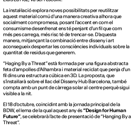
La instal·lació explora noves possibilitats per reutilitzar
aquest material comú d'una manera creativa alhora que
socialment compromesa, posant l'accent en com el
consumisme desenfrenat ens té penjant d'un fil que com
més pes carrega, més risc té de trencar-se. D'aquesta
manera, mitjançant la combinació entre disseny i art
aconsegueix despertar les consciències individuals sobre la
quantitat de residus que generem.
“Haging By a Threat” està formada per una figura abstracta
feta d'ampolles d'Alhambra i material reciclat que penja d'un
fil dins una estructura cúbica en 3D. La proposta, que
s'instal·larà sobre el llac del Disseny Hub Barcelona, també
compta amb un punt de càrrega solar al centre perquè sigui
visible a la nit.
El 18 d'octubre, coincidint amb la jornada principal de la
BDW, el lema de la qual aquest any és
“Design for Human
Future”
, se celebrarà l'acte de presentació de “Hanging By a
Threat”.