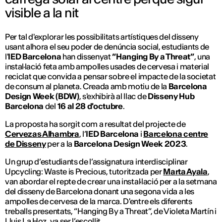
visible a la nit
Per tal d'explorar les possibilitats artístiques del disseny
usant alhora el seu poder de denúncia social, estudiants de
l'
IED Barcelona
han dissenyat
“Hanging By a Threat”
, una
instal·lació feta amb ampolles usades de cervesa i material
reciclat que convida a pensar sobre el impacte de la societat
de consum al planeta. Creada amb motiu de la
Barcelona
Design Week (BDW)
, s'exhibirà al llac de
Disseny Hub
Barcelona
del
16 al 28 d'octubre
.
La proposta ha sorgit com a resultat del projecte de
Cervezas Alhambra
, l’
IED Barcelona
i
Barcelona centre
de Disseny
per a la
Barcelona Design Week 2023
.
Un grup d’estudiants de l’assignatura interdisciplinar
Upcycling: Waste is Precious, tutoritzada per
Marta Ayala
,
van abordar el repte de crear una instal·lació per a la setmana
del disseny de Barcelona donant una segona vida a les
ampolles de cervesa de la marca. D'entre els diferents
treballs presentats, “Hanging By a Threat”, de Violeta Martín i
Lluis La Hoz, va ser l’escollit.