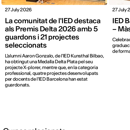
27 July 2026
27 July
La comunitat de l'IED destaca
IED B
als Premis Delta 2026 amb 5
– Màs
guardons i 21 projectes
Celebrada
seleccionats
graduaci
de forma
L'alumni Aaron Gonzalo, de l'IED Kunsthal Bilbao,
ha obtingut una Medalla Delta Plata pel seu
projecte X-plorer, mentre que, en la categoria
professional, quatre projectes desenvolupats
per docents de l'IED Barcelona han estat
guardonats.