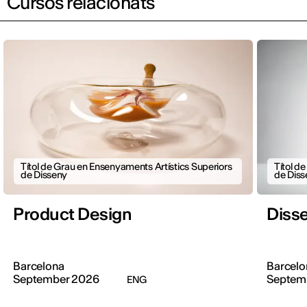
Cursos relacionats
Títol de Grau en Ensenyaments Artístics Superiors
Títol d
de Disseny
de Diss
Product Design
Diss
Barcelona
Barcelo
September 2026
Septem
ENG