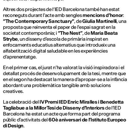
Altres dos projectes de l’IED Barcelona també han estat
reconeguts durant l’acte amb sengles
mencions d’honor
:
“The Contemporary Sanctuary”
, de
Giulia Martinelli
, una
proposta que reinventa el paper de l’espai sagrat en la
societat contemporània; i
“The Nest”
, de
Maria Beata
Strybe
, un disseny d’escola de primària inspirat en
enfocaments educatius alternatius que introdueix una
alfabetització digital saludable en les experiències
d’aprenentatge.
En el primer cas, el jurat n’ha valorat la visió inspiradora i el
detallat procés de desenvolupament de la tesi, mentre que
en el segon ha destacat la manera d’apropar-se a la infància
abordant una problemàtica tangible amb solucions
creatives.
La celebració del
IV Premi IED Enric Miralles i Benedetta
Tagliabue a la Millor Tesi de Disseny d’Interiors
de l’IED
Barcelona ha estat un acte que forma part del programa
públic d’activitats del
60è aniversari de l’Istituto Europeo
di Design
.