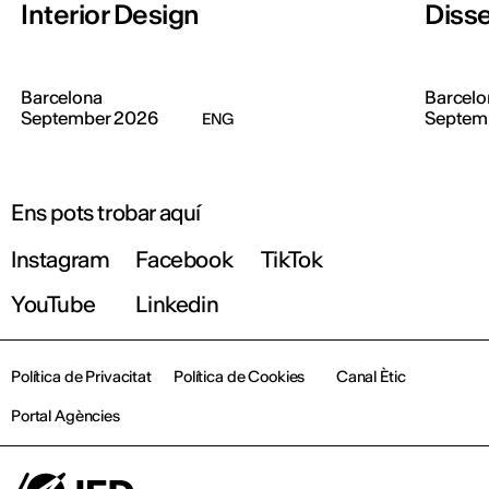
Interior Design
Disse
Barcelona
Barcelo
September 2026
Septem
ENG
Ens pots trobar aquí
Instagram
Facebook
TikTok
YouTube
Linkedin
Política de Privacitat
Política de Cookies
Canal Ètic
Portal Agències