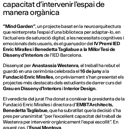
capacitat d’intervenir l’espai de
manera orgànica
“Mind Garden”
, un projecte basat en la neuroarquitectura
que reinterpreta l’espai d’una biblioteca per adaptar-lo, en
l’actual era de saturació digital, a les necessitats cognitives i
emocionals dels usuaris, és el guanyador del
IV Premi IED
Enric Miralles i Benedetta Tagliabue a la Millor Tesi de
Disseny d’Interiors
de l’IED Barcelona.
Dissenyat per
Anastassia Westenra
, el treball ha rebut el
guardó en una cerimònia celebrada el
16 de juny
a la
Fundació Enric Miralles
, on prèviament s’han presentat els
projectes més destacats dels estudiants de darrer curs del
Grau en Disseny d’Interiors
i
Interior Design
.
El veredicte del jurat l’ha donat a conèixer la presidenta de la
Fundació Enric Miralles i directora d’
EMBT Architects
,
Benedetta Tagliabue
, que ha subratllat que la decisió s’ha
pres per unanimitat “per l’excel·lent capacitat del treball de
Westenra per intervenir orgànicament l’espai escollit”. En
aquest cas, l’
Espai Montoya
.