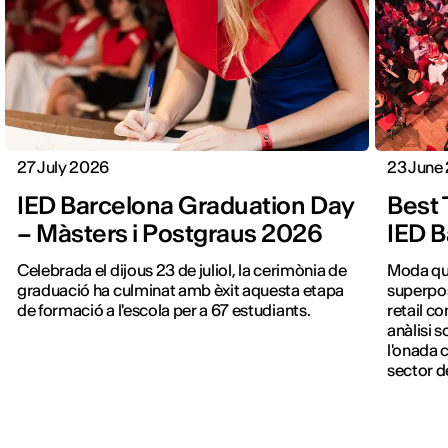
27 July 2026
23 June
IED Barcelona Graduation Day
Best 
– Màsters i Postgraus 2026
IED B
Celebrada el dijous 23 de juliol, la cerimònia de
Moda que
graduació ha culminat amb èxit aquesta etapa
superpos
de formació a l'escola per a 67 estudiants.
retail co
anàlisi 
l'onada 
sector d
digital i
financer 