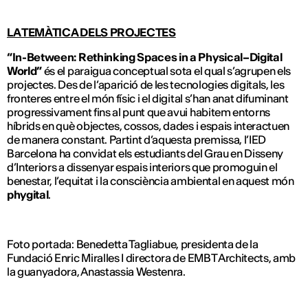
LA TEMÀTICA DELS PROJECTES
“In-Between: Rethinking Spaces in a Physical–Digital
World”
és el paraigua conceptual sota el qual s’agrupen els
projectes. Des de l’aparició de les tecnologies digitals, les
fronteres entre el món físic i el digital s’han anat difuminant
progressivament fins al punt que avui habitem entorns
híbrids en què objectes, cossos, dades i espais interactuen
de manera constant. Partint d’aquesta premissa, l’IED
Barcelona ha convidat els estudiants del Grau en Disseny
d’Interiors a dissenyar espais interiors que promoguin el
benestar, l’equitat i la consciència ambiental en aquest món
phygital
.
Foto portada: Benedetta Tagliabue, presidenta de la
Fundació Enric Miralles I directora de EMBT Architects, amb
la guanyadora, Anastassia Westenra.