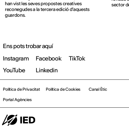
han vist les seves propostes creatives
sector d
reconegudes a la tercera edició d’aquests
digital i
guardons.
financer 
Ens pots trobar aquí
Instagram
Facebook
TikTok
YouTube
Linkedin
Política de Privacitat
Política de Cookies
Canal Ètic
Portal Agències