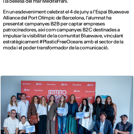
i la bellesa del mar Mediterrani.
En un esdeveniment celebrat el 4 de juny a l’Espai Bluewave
Alliance del Port Olímpic de Barcelona, l’alumnat ha
presentat campanyes B2B per captar empreses
patrocinadores, així com campanyes B2C destinades a
impulsar la visibilitat de la comunitat Bluewave, vinculant
estratègicament #PlasticFreeOceans amb el sector de la
moda i el poder transformador de la comunicació.