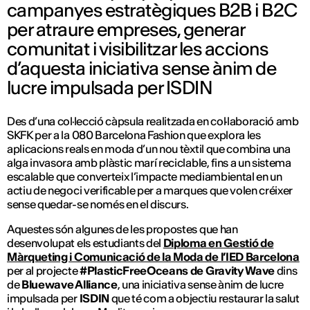
campanyes estratègiques B2B i B2C
per atraure empreses, generar
comunitat i visibilitzar les accions
d’aquesta iniciativa sense ànim de
lucre impulsada per ISDIN
Des d’una col·lecció càpsula realitzada en col·laboració amb
SKFK per a la 080 Barcelona Fashion que explora les
aplicacions reals en moda d’un nou tèxtil que combina una
alga invasora amb plàstic marí reciclable, fins a un sistema
escalable que converteix l’impacte mediambiental en un
actiu de negoci verificable per a marques que volen créixer
sense quedar-se només en el discurs.
Aquestes són algunes de les propostes que han
desenvolupat els estudiants del
Diploma en Gestió de
Màrqueting i Comunicació de la Moda de l’IED Barcelona
per al projecte
#PlasticFreeOceans de Gravity Wave
dins
de
Bluewave Alliance
, una iniciativa sense ànim de lucre
impulsada per
ISDIN
que té com a objectiu restaurar la salut