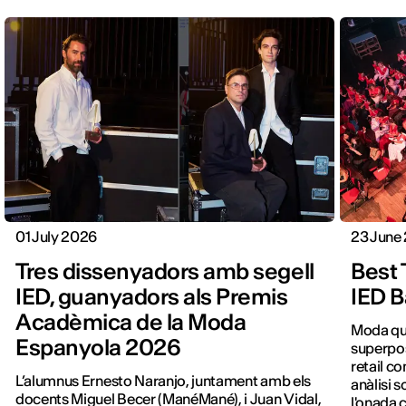
01 July 2026
23 June
Tres dissenyadors amb segell
Best 
IED, guanyadors als Premis
IED B
Acadèmica de la Moda
Moda que
Espanyola 2026
superpos
retail co
L’alumnus Ernesto Naranjo, juntament amb els
anàlisi 
docents Miguel Becer (ManéMané), i Juan Vidal,
l'onada 