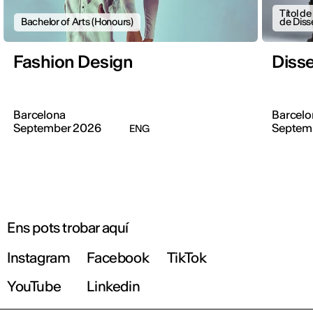
Títol d
Bachelor of Arts (Honours)
de Diss
Fashion Design
Diss
Barcelona
Barcelo
September 2026
Septem
ENG
Ens pots trobar aquí
Instagram
Facebook
TikTok
YouTube
Linkedin