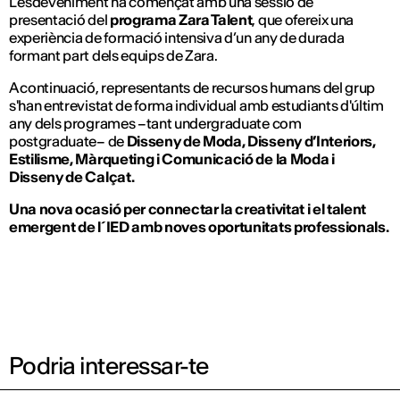
L’esdeveniment ha començat amb una sessió de
presentació del
programa Zara Talent
, que ofereix una
experiència de formació intensiva d’un any de durada
formant part dels equips de Zara.
A continuació, representants de recursos humans del grup
s'han entrevistat de forma individual amb estudiants d'últim
any dels programes –tant undergraduate com
postgraduate– de
Disseny de Moda, Disseny d’Interiors,
Estilisme, Màrqueting i Comunicació de la Moda i
Disseny de Calçat.
Una nova ocasió per connectar la creativitat i el talent
emergent de l´IED amb noves oportunitats professionals.
Podria interessar-te