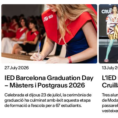
27 July 2026
13 July 
IED Barcelona Graduation Day
L’IED
– Màsters i Postgraus 2026
Cruïl
Celebrada el dijous 23 de juliol, la cerimònia de
Tres alu
graduació ha culminat amb èxit aquesta etapa
de Moda 
de formació a l'escola per a 67 estudiants.
passarel
vesteixe