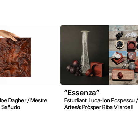
“Essenza”
hloe Dagher / Mestre
Estudiant: Luca-Ion Pospescu 
án Sañudo
Artesà: Pròsper Riba Vilardell