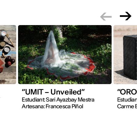
“UMIT – Unveiled”
“ORO
/
Estudiant: Sari Ayazbay Mestra
Estudian
Artesana: Francesca Piñol
Carme B