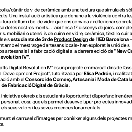
lla/càntir de vi de ceràmica amb una textura que simula els sò
ats. Una instal·lació artística que denuncia la violència contra le
ltura de llum i bol de vidre que ens convida a reflexionar sobre l
sa de les nostres ments… I així fins a 17 dissenys de joies, comp
s, mobiliari o utensilis de cuina en vidre, ceràmica, tèxtil o cuir 
ls els
estudiants de 3r de
Product Design
de l'IED Barcelona
t amb el mestratge d'artesans locals- han explorat la unió dels
 artesanals i la fabricació digital a la darrera edició de
"New Cr
Revolution IV"
.
fts Digital Revolution IV” és un projecte emmarcat dins de l'as
l Development Project”, tutoritzada per
Elisa Padrón
, i realitza
ració amb el
Consorci de Comerç, Artesania i Moda de Catal
de Fabricació Digital de Gràcia
.
 iniciativa ofereix als estudiants l'oportunitat d'aprofundir en àre
s personal, cosa que els permet desenvolupar projectes innova
 els seus valors i les seves creences fonamentals.
unt el carrusel d’imatges per conèixer alguns dels projectes 
s.