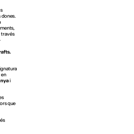
ls
s dones.
a
lements,
a través
–
afts.
signatura
t en
unya
i
es
dors que
més