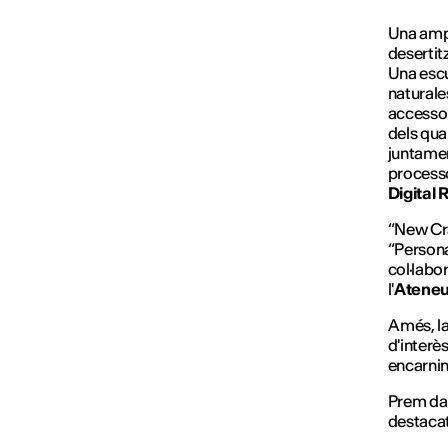
Una ampo
desertitz
Una escu
naturale
accessori
dels qua
juntamen
processos
Digital 
“New Cra
“Persona
col·labo
l'
Ateneu 
A més, la
d'interè
encarnin
Prem dam
destacat