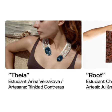
“Theia”
“Root”
Estudiant: Arina Verzakova /
Estudiant: C
Artesana: Trinidad Contreras
Artesà: Juli