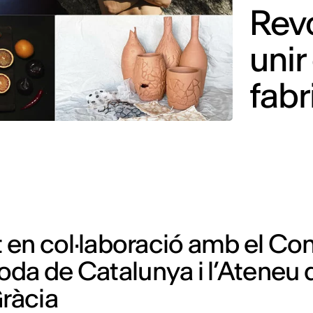
Revo
unir
fabr
at en col·laboració amb el Co
oda de Catalunya i l’Ateneu 
Gràcia