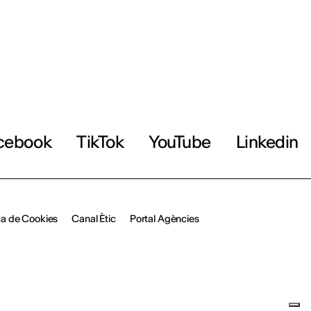
cebook
TikTok
YouTube
Linkedin
ica de Cookies
Canal Ètic
Portal Agències