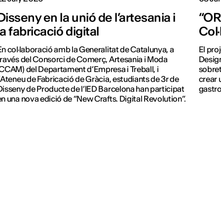
Disseny en la unió de l’artesania i
“ORA
la fabricació digital
Col
En col·laboració amb la Generalitat de Catalunya, a
El pro
través del Consorci de Comerç, Artesania i Moda
Design
(CCAM) del Departament d’Empresa i Treball, i
sobret
l’Ateneu de Fabricació de Gràcia, estudiants de 3r de
crear 
Disseny de Producte de l’IED Barcelona han participat
gastr
en una nova edició de “New Crafts. Digital Revolution”.