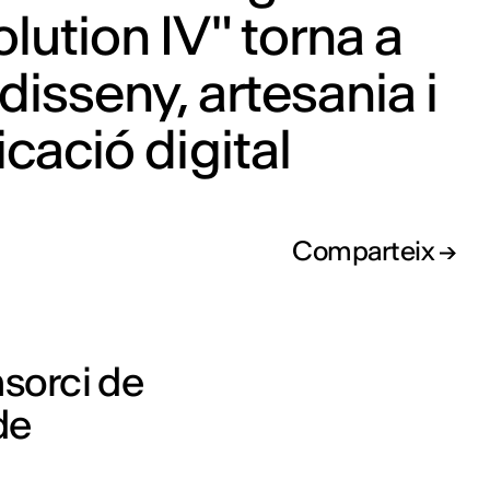
lution IV" torna a
 disseny, artesania i
icació digital
Comparteix
nsorci de
de