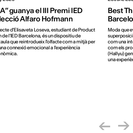
” guanya el III Premi IED
Best Th
·lecció Alfaro Hofmann
Barcel
jecte d'Elisaveta Loseva, estudiant de Product
Moda que ev
 de l'IED Barcelona, és un dispositiu de
superposició
aula que reintrodueix l'olfacte com a mitjà per
com una inte
una connexió emocional a l'experiència
com els pro
onòmica.
(Hallyu) gen
una experièn
llenguatge f