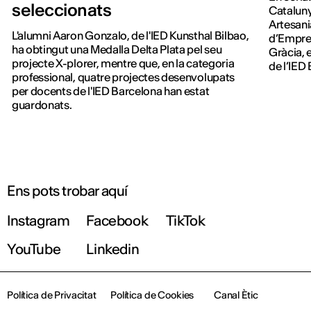
seleccionats
Cataluny
Artesan
L'alumni Aaron Gonzalo, de l'IED Kunsthal Bilbao,
d’Empresa
ha obtingut una Medalla Delta Plata pel seu
Gràcia, 
projecte X-plorer, mentre que, en la categoria
de l’IED
professional, quatre projectes desenvolupats
edició d
per docents de l'IED Barcelona han estat
guardonats.
Ens pots trobar aquí
Instagram
Facebook
TikTok
YouTube
Linkedin
Política de Privacitat
Política de Cookies
Canal Ètic