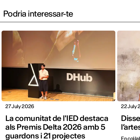
Podria interessar-te
27 July 2026
22 July
La comunitat de l'IED destaca
Disse
als Premis Delta 2026 amb 5
l’arte
guardons i 21 projectes
En col·l