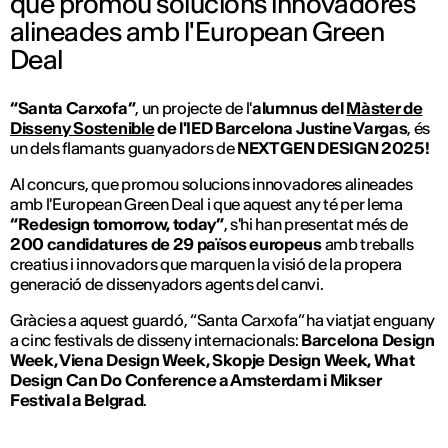
que promou solucions innovadores
alineades amb l'European Green
Deal
“Santa Carxofa”
, un projecte de l'
alumnus del
Màster de
Disseny Sostenible
de l'IED Barcelona Justine Vargas
, és
un dels flamants guanyadors de
NEXT GEN DESIGN 2025!
Al concurs, que promou solucions innovadores alineades
amb l'European Green Deal i que aquest any té per lema
“Redesign tomorrow, today”
, s'hi han presentat més de
200 candidatures de 29 països europeus
amb treballs
creatius i innovadors que marquen la visió de la propera
generació de dissenyadors agents del canvi.
Gràcies a aquest guardó, “Santa Carxofa” ha viatjat enguany
a cinc festivals de disseny internacionals:
Barcelona Design
Week, Viena Design Week, Skopje Design Week, What
Design Can Do Conference a Amsterdam i Mikser
Festival a Belgrad
.