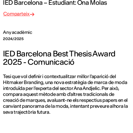
IED Barcelona – Estudiant: Ona Molas
Comparteix
Any acadèmic
2024/2025
IED Barcelona Best Thesis Award
2025 - Comunicació
Tesi que vol definir i contextualitzar millor l'aparició del
Hitmaker Branding, una nova estratègia de marca de moda
introduïda per l'experta del sector Ana Andjelic. Per això,
compara aquest mètode amb d'altres tradicionals de
creació de marques, avaluant-ne els respectius papers en el
canviant panorama de la moda, intentant preveure alhora la
seva trajectòria futura.