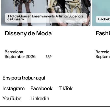
Títol de Grau en Ensenyaments Artístics Superiors
de Disseny
Bachelo
Disseny de Moda
Fash
Barcelona
Barcelo
September 2026
Septem
ESP
Ens pots trobar aquí
Instagram
Facebook
TikTok
YouTube
Linkedin