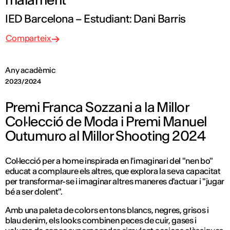
IED Barcelona – Estudiant: Dani Barris
Comparteix
Any acadèmic
2023/2024
Premi Franca Sozzani a la Millor
Col·lecció de Moda i Premi Manuel
Outumuro al Millor Shooting 2024
Col·lecció per a home inspirada en l'imaginari del "nen bo"
educat a complaure els altres, que explora la seva capacitat
per transformar-se i imaginar altres maneres d'actuar i "jugar
bé
a ser dolent".
Amb una paleta de colors en tons blancs, negres, grisos i
blau denim, els looks combinen peces de cuir, gases i