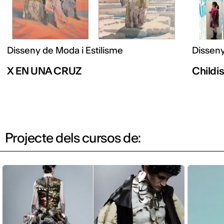
Disseny de Moda i Estilisme
Disseny
X EN UNA CRUZ
Childi
Projecte dels cursos de: