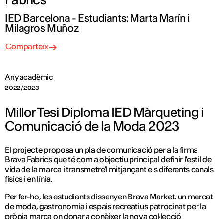
IED Barcelona - Estudiants: Marta Marín i
Milagros Muñoz
Comparteix
Any acadèmic
2022/2023
Millor Tesi Diploma IED Màrqueting i
Comunicació de la Moda 2023
El projecte proposa un pla de comunicació per a la firma
Brava Fabrics que té com a objectiu principal definir l'estil de
vida de la marca i transmetre'l mitjançant els diferents canals
físics i en línia.
Per fer-ho, les estudiants dissenyen Brava Market, un mercat
de moda, gastronomia i espais recreatius patrocinat per la
pròpia marca on donar a conèixer la nova col·lecció