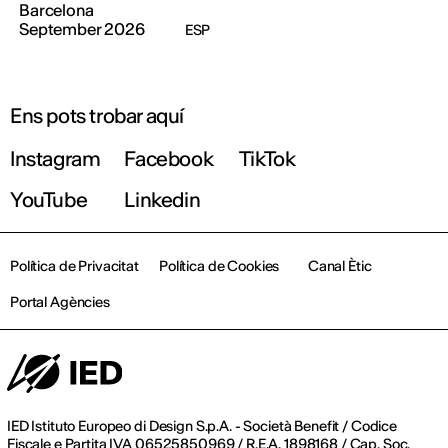
Barcelona
September 2026
ESP
Ens pots trobar aquí
Instagram
Facebook
TikTok
YouTube
Linkedin
Política de Privacitat
Política de Cookies
Canal Ètic
Portal Agències
IED Istituto Europeo di Design S.p.A. - Società Benefit / Codice
Fiscale e Partita IVA 06525850969 / R.E.A. 1898168 / Cap. Soc.