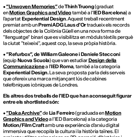
•
“Unwoven Memories”
de
Thinh Truong
(graduat
en
Motion Graphics and Video
també a l’
IED Barcelona
) a
l'apartat
Experiential Design
. Aquest treball recentment
premiat amb un
Premi ADG Laus d'Or
tradueix els records
dels objectes de la Colònia Güell en una nova forma de
"llenguatge" binari que es visibilitza en mòduls tèxtils perquè
la ciutat "teixeixi", aquest cop, la seva pròpia història.
•
“Refurbox”, de William Galeone i Daniele Stecconi
(equip
Nuova Scuola
) que van estudiar
Design della
Communicazione
a l'
IED Roma
, també a la categoria
Experiential Design.
La seva proposta parla dels serveis
que ofereix una marca mitjançant lús de cabines
telefòniques icòniques de Londres.
Els altres dos treballs de l'IED que han aconseguit figurar
entre els shortlisted són:
•
“Daka Archive”
de
Lia Ferreiro
(graduada en
Motion
Graphics and Video
a l’IED Barcelona) a la categoria
Motion/Film Craft
amb una experiència d'arxiu digital
immersiva que recopila la cultura i la història taïnes. El