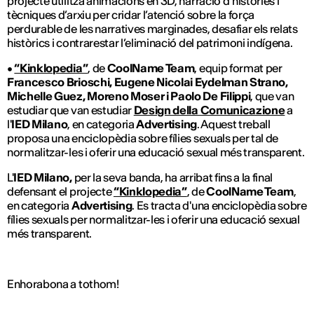
projecte utilitza animacions en 3D, narració d’històries i
tècniques d’arxiu per cridar l’atenció sobre la força
perdurable de les narratives marginades, desafiar els relats
històrics i contrarestar l’eliminació del patrimoni indígena.
•
“Kinklopedia”
, de
CoolName Team
, equip format per
Francesco Brioschi, Eugene Nicolai Eydelman Strano,
Michelle Guez, Moreno Moser i Paolo De Filippi
, que van
estudiar que van estudiar
Design della Comunicazione
a
l'
IED
Milano
, en categoria
Advertising
. Aquest treball
proposa una enciclopèdia sobre fílies sexuals per tal de
normalitzar-les i oferir una educació sexual més transparent.
L'
IED Milano,
per la seva banda, ha arribat fins a la final
defensant el projecte
“Kinklopedia”
, de
CoolName Team
,
en categoria
Advertising
. Es tracta d'una enciclopèdia sobre
fílies sexuals per normalitzar-les i oferir una educació sexual
més transparent.
Enhorabona a tothom!