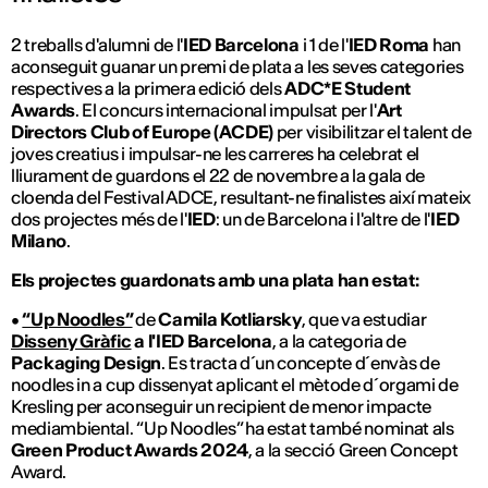
2 treballs d'alumni de l'
IED
Barcelona
i 1 de l'
IED
Roma
han
aconseguit guanar un premi de plata a les seves categories
respectives a la primera edició dels
ADC*E Student
Awards
. El concurs internacional impulsat per l'
Art
Directors
Club
of Europe (ACDE)
per visibilitzar el talent de
joves creatius i impulsar-ne les carreres ha celebrat el
lliurament de guardons el 22 de novembre a la gala de
cloenda del Festival ADCE, resultant-ne finalistes així mateix
dos projectes més de l'
IED
: un de Barcelona i l'altre de l'
IED
Milano
.
Els projectes guardonats amb una plata han estat:
•
“Up Noodles”
de
Camila Kotliarsky
, que va estudiar
Disseny Gràfic
a l'IED Barcelona
, ​​a la categoria de
Packaging Design
. Es tracta d´un concepte d´envàs de
noodles in a cup
dissenyat aplicant el mètode d´orgami de
Kresling per aconseguir un recipient de menor impacte
mediambiental. “Up Noodles” ha estat també nominat als
Green Product Awards 2024
, a la secció Green Concept
Award.