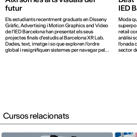
futur
IED B
Els estudiants recentment graduats en Disseny
Moda que
Gràfic, Advertising i Motion Graphics and Video
superpos
de l’IED Barcelona han presentat els seus
retail co
projectes finals d’estudis al Barcelona XR Lab.
anàlisi 
Dades, text, imatge i so que exploren l’ordre
l'onada 
global i resignifiquen sistemes per navegar pel
sector d
món.
digital i
financer 
Cursos relacionats