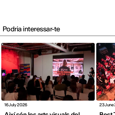
Podria interessar-te
16 July 2026
23 June
Així són les arts visuals del
Best 