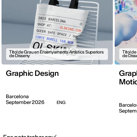
Títol de Grau en Ensenyaments Artístics Superiors
Títol d
de Disseny
de Diss
Graphic Design
Graph
Moti
Barcelona
September 2026
ENG
Barcelo
Septem