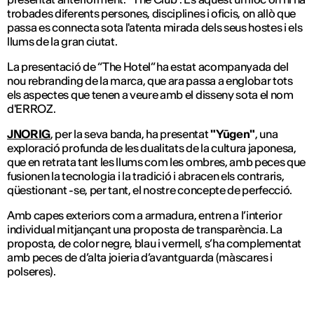
trobades diferents persones, disciplines i oficis, on allò que
passa es connecta sota l'atenta mirada dels seus hostes i els
llums de la gran ciutat.
La presentació de “The Hotel” ha estat acompanyada del
nou rebranding de la marca, que ara passa a englobar tots
els aspectes que tenen a veure amb el disseny sota el nom
d'ERROZ.
JNORIG
, per la seva banda, ha presentat
"Yūgen"
, una
exploració profunda de les dualitats de la cultura japonesa,
que en retrata tant les llums com les ombres, amb peces que
fusionen la tecnologia i la tradició i abracen els contraris,
qüestionant -se, per tant, el nostre concepte de perfecció.
Amb capes exteriors com a armadura, entren a l’interior
individual mitjançant una proposta de transparència. La
proposta, de color negre, blau i vermell, s’ha complementat
amb peces de d’alta joieria d’avantguarda (màscares i
polseres).