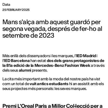
Data
25 FEBRUARY 2025
Mans s'alça amb aquest guardó per
segona vegada, després de fer-ho al
setembre de 2023
Més enllà dels dissenyadors i les marques, l'
IED
Madrid
i
l'
IED
Barcelona
han estat
dos dels grans protagonistes de
la 81a edició de la Mercedes-Benz Fashion Week
a través
dels seus
alumni
presents.
La cita més important amb la moda del nostre país ha vist
com un total de
vuit antics estudiants
hi an assistit amb els
seus projectes més personals: les seves marques.
Premi L’Oreal Paris a Millor Col·lecció per a