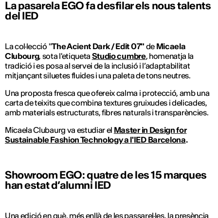
La pasarela EGO fa desfilar els nous talents
del IED
La col·lecció "
The Acient Dark / Edit 07"
de
Micaela
Clubourg
, sota l'etiqueta
Studio cumbre
, homenatja la
tradició i es posa al servei de la inclusió i l’adaptabilitat
mitjançant siluetes fluides i una paleta de tons neutres.
Una proposta fresca que ofereix calma i protecció, amb una
carta de teixits que combina textures gruixudes i delicades,
amb materials estructurats, fibres naturals i transparències.
Micaela Clubaurg va estudiar el
Master in Design for
Sustainable Fashion Technology a l'IED Barcelona
.
Showroom EGO: quatre de les 15 marques
han estat d’alumni IED
Una edició en què, més enllà de les passarel·les, la presència