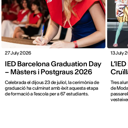
27 July 2026
13 July 
IED Barcelona Graduation Day
L’IED
– Màsters i Postgraus 2026
Cruïl
Celebrada el dijous 23 de juliol, la cerimònia de
Tres alu
graduació ha culminat amb èxit aquesta etapa
de Moda 
de formació a l'escola per a 67 estudiants.
passarel
vesteixe