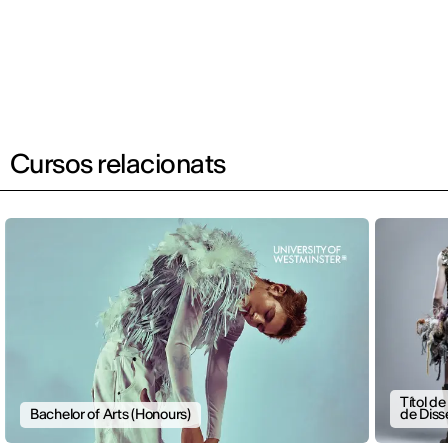
Cursos relacionats
Títol d
Bachelor of Arts (Honours)
de Diss