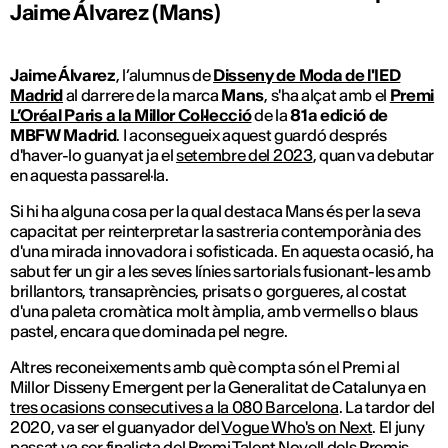
Jaime Álvarez (Mans)
Jaime Álvarez
, l’alumnus de
Disseny de Moda de l'IED
Madrid
al darrere de la marca
Mans
, s'ha alçat amb el
Premi
L’Oréal Paris a la Millor Col·lecció
de la
81a edició de
MBFW Madrid
. I aconsegueix aquest guardó després
d'haver-lo guanyat ja el
setembre del 2023
, quan va debutar
en aquesta passarel·la.
Si hi ha alguna cosa per la qual destaca Mans és per la seva
capacitat per reinterpretar la sastreria contemporània des
d'una mirada innovadora i sofisticada. En aquesta ocasió, ha
sabut fer un gir a les seves línies sartorials fusionant-les amb
brillantors, transaprències, prisats o gorgueres, al costat
d'una paleta cromàtica molt àmplia, amb vermells o blaus
pastel, encara que dominada pel negre.
Altres reconeixements amb què compta són el Premi al
Millor Disseny Emergent per la Generalitat de Catalunya en
tres ocasions consecutives a la 080 Barcelona
. La tardor del
2020, va ser el guanyador del
Vogue Who's on Next
. El juny
passat va ser
finalista del Premi Talent Novell dels Premis