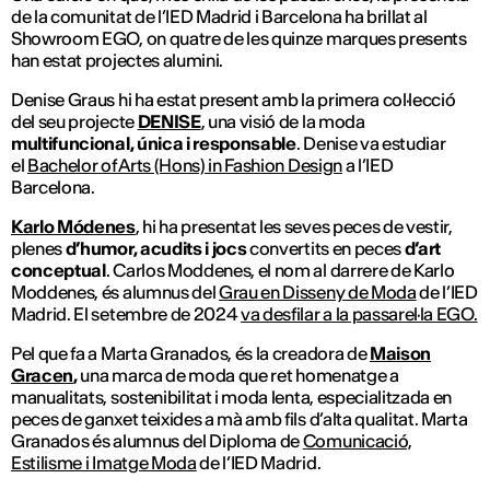
de la comunitat de l’IED Madrid i Barcelona ha brillat al
Showroom EGO, on quatre de les quinze marques presents
han estat projectes alumini.
Denise Graus hi ha estat present amb la primera col·lecció
del seu projecte
DENISE
, una visió de la moda
multifuncional, única i responsable
. Denise va estudiar
el
Bachelor of Arts (Hons) in Fashion Design
a l’IED
Barcelona.
Karlo Módenes
, hi ha presentat les seves peces de vestir,
plenes
d’humor, acudits i jocs
convertits en peces
d’art
conceptual
. Carlos Moddenes, el nom al darrere de Karlo
Moddenes, és alumnus del
Grau en Disseny de Moda
de l’IED
Madrid. El setembre de 2024
va desfilar a la passarel·la EGO.
Pel que fa a Marta Granados, és la creadora de
Maison
Gracen
,
una marca de moda que ret homenatge a
manualitats, sostenibilitat i moda lenta, especialitzada en
peces de ganxet teixides a mà amb fils d’alta qualitat. Marta
Granados és alumnus del Diploma de
Comunicació,
Estilisme i Imatge Moda
de l’IED Madrid.