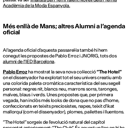
Acadèmia de la Moda Espanyola.
Més enllà de Mans; altres Alumni a l’agenda
oficial
A l'agenda oficial d'aquesta passarel·la també hi hem
conegut les propostes de Pablo Erroz i JNORIG, tots dos
alumni de l’IED Barcelona
.
Pablo Erroz
ha mostrat la seva nova col·lecció
“The Hotel”
on el dissenyador ha explotat tot el seu univers creatiu amb
una colorida paleta cromàtica característica del seu segell
personal: negres nit, blancs neu, marrons sorra, taronges,
malves, blaus i verds. Unes propostes que, per primera
vegada, han inclòs més looks de dona que no pas d'home,
confeccionats en teixits preciosistes, napes, teixit d'ikat
mallorquí (com el dissenyador), plomes, pailettes i lluentons.
“The Hotel” sorgeix de l'evolució natural del capítol
presentat anteriorment: “The Club”. És aquest un lloc on hi ha