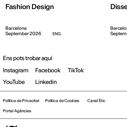
Fashion Design
Diss
Barcelona
Barcelo
September 2026
Septem
ENG
Ens pots trobar aquí
Instagram
Facebook
TikTok
YouTube
Linkedin
Política de Privacitat
Política de Cookies
Canal Ètic
Portal Agències