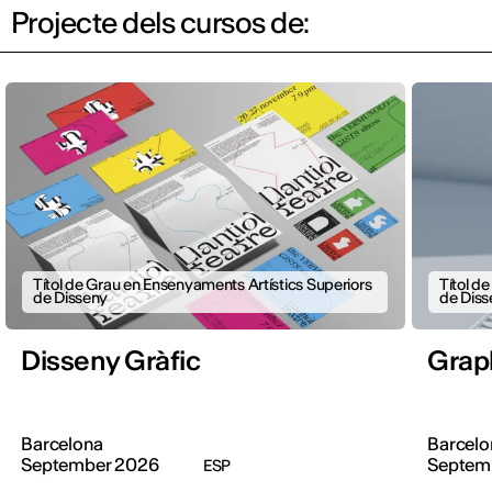
Projecte dels cursos de:
Títol de Grau en Ensenyaments Artístics Superiors
Títol d
de Disseny
de Diss
Disseny Gràfic
Grap
Barcelona
Barcelo
September 2026
Septem
ESP