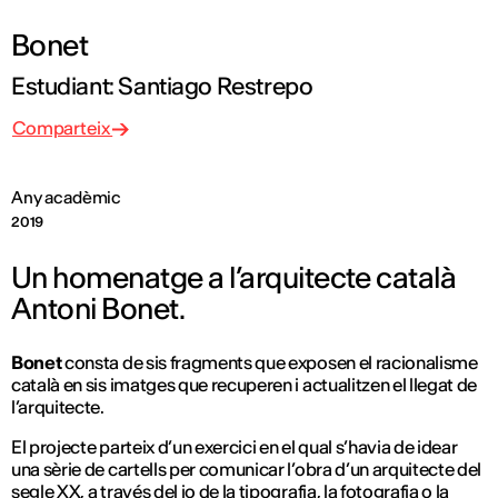
Bonet
Estudiant: Santiago Restrepo
Comparteix
Any acadèmic
2019
Un homenatge a l’arquitecte català
Antoni Bonet.
Bonet
consta de sis fragments que exposen el racionalisme
català en sis imatges que recuperen i actualitzen el llegat de
l’arquitecte.
El projecte parteix d’un exercici en el qual s’havia de idear
una sèrie de cartells per comunicar l’obra d’un arquitecte del
segle XX, a través del jo de la tipografia, la fotografia o la