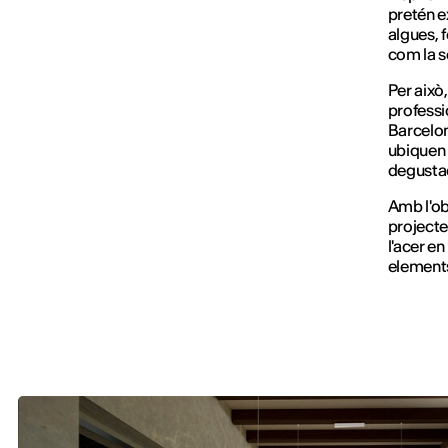
pretén e
algues, 
com la s
Per això,
professi
Barcelona
ubiquen 
degustac
Amb l'ob
projecte
l'acer en
elements