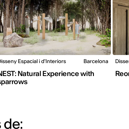
isseny Espacial i d'Interiors
Barcelona
Dissen
NEST: Natural Experience with
Reo
sparrows
 de: