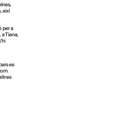
eïnes,
 així
ó per a
 a Tiana,
'hi
pais es
 com
altres