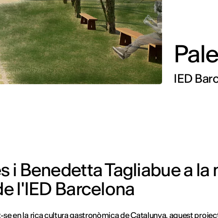
Pale
IED Barc
s i Benedetta Tagliabue a la m
de l'IED Barcelona
t-se en la rica cultura gastronòmica de Catalunya, aquest projec