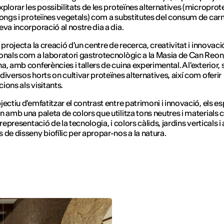
xplorar les possibilitats de les proteïnes alternatives (microprot
fongs i proteïnes vegetals) com a substitutes del consum de carn,
eva incorporació al nostre dia a dia.
 projecta la creació d'un centre de recerca, creativitat i innovaci
onals com a laboratori gastrotecnològic a la Masia de Can Reon,
, amb conferències i tallers de cuina experimental. A l'exterior, s
diversos horts on cultivar proteïnes alternatives, així com oferir
ions als visitants.
jectiu d'emfatitzar el contrast entre patrimoni i innovació, els es
n amb una paleta de colors que utilitza tons neutres i materials
 representació de la tecnologia, i colors càlids, jardins verticals i 
 de disseny biofílic per apropar-nos a la natura.