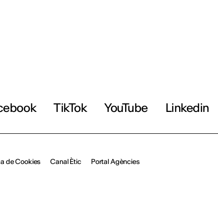
cebook
TikTok
YouTube
Linkedin
ica de Cookies
Canal Ètic
Portal Agències